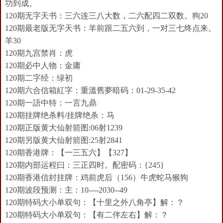
功到成。
120期无字天书：三六连三八大数，二六配四二双数。狗20
120期最老版无字天书：羊前跟二五六到，一对三七终点来。
羊30
120期九宫禁肖：虎
120期必中人物：金庸
120期二字经：绿初
120期六合信箱紅字：重溫舊夢暗码：01-29-35-42
120期一語中特：一言九鼎
120期挂牌绝杀料/挂牌绝杀：马
120期正版黄大仙射箭图:06射1239
120期另版黄大仙射箭图:25射2841
120期香港牌：【一三五六】【327】
120期内部运程曰：三正四时。配密码：{245}
120期香港信封挂牌：鸡前虎后（156）牛虎蛇马猴狗
120期波段预测：主：10----2030--49
120期特码大小单双句：【十里之外八角亭】解：？
120期特码大小单双句：【有二伴左右】解：？