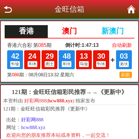
金旺信箱
121期：金旺旺信箱彩民推荐→→《更新中》
本资料由
好彩网888(
hcw888.xyz
)
独家发布
121期：金旺旺信箱彩民推荐《更新中》
出处：
好彩网888
网址：
hcw888.xyz
欢迎向您的朋友推荐本站或本资料，一起交流！